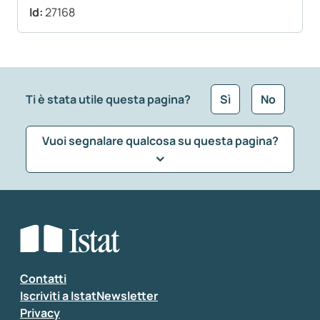
Id:
27168
Ti è stata utile questa pagina?
Sì
No
Vuoi segnalare qualcosa su questa pagina?
Che tipo di commento vuoi lasciare?
*
Seleziona la tipologia della segnalazione
Inserisci il tuo commento
*
Contatti
Iscriviti a IstatNewsletter
Privacy