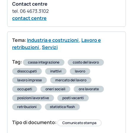
Contact centre
contact centre
Tema:
Industria e costruzioni
,
Lavoro e
retribuzioni
,
Servizi
Tag:
cassa integrazione
costo del lavoro
disoccupati
inattivi
lavoro
lavoro imprese
mercato del lavoro
occupati
oneri sociali
ore lavorate
posizioni lavorative
posti vacanti
retribuzioni
statistica flash
Tipo di documento:
Comunicato stampa