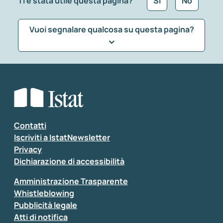
Ti è stata utile questa pagina?
Sì
No
Vuoi segnalare qualcosa su questa pagina?
Che tipo di commento vuoi lasciare?
*
Seleziona la tipologia della segnalazione
Inserisci il tuo commento
*
Contatti
Iscriviti a IstatNewsletter
Privacy
Dichiarazione di accessibilità
Amministrazione Trasparente
Whistleblowing
Pubblicità legale
Atti di notifica