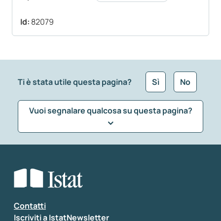
Id:
82079
Ti è stata utile questa pagina?
Sì
No
Vuoi segnalare qualcosa su questa pagina?
Che tipo di commento vuoi lasciare?
*
Seleziona la tipologia della segnalazione
Inserisci il tuo commento
*
Contatti
Iscriviti a IstatNewsletter