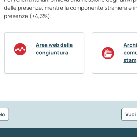
delle presenze, mentre la componente straniera è in cr
presenze (+4,3%).
Area web della
Arch
congiuntura
comu
stam
No
Vuoi