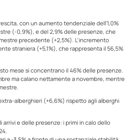
n crescita, con un aumento tendenziale dell’1,0%
rimestre (-0,9%), e del 2,9% delle presenze, che
trimestre precedente (+2,5%). L’incremento
nte straniera (+5,1%), che rappresenta il 56,5%
questo mese si concentrano il 46% delle presenze.
cembre ma calano nettamente a novembre, mentre
imestre.
extra-alberghieri (+6,6%) rispetto agli alberghi
rivi e delle presenze: i primi in calo dello
24.
i pari a -3,5% a fronte di una sostanziale stabilità