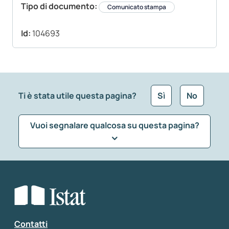
Tipo di documento:
Comunicato stampa
Id:
104693
Ti è stata utile questa pagina?
Sì
No
Vuoi segnalare qualcosa su questa pagina?
Che tipo di commento vuoi lasciare?
*
Seleziona la tipologia della segnalazione
Inserisci il tuo commento
*
Contatti