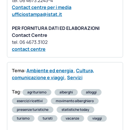
Contact centre per i media
ufficiostampa@istat.it
PER FORNITURA DATI ED ELABORAZIONI
Contact Centre
contact centre
Tema:
Ambiente ed energia
,
Cultura,
comunicazione e viaggi
,
Servizi
Tag:
agriturismo
alberghi
alloggi
esercizi ricettivi
movimento alberghiero
presenze turistiche
statistiche today
turismo
turisti
vacanze
viaggi