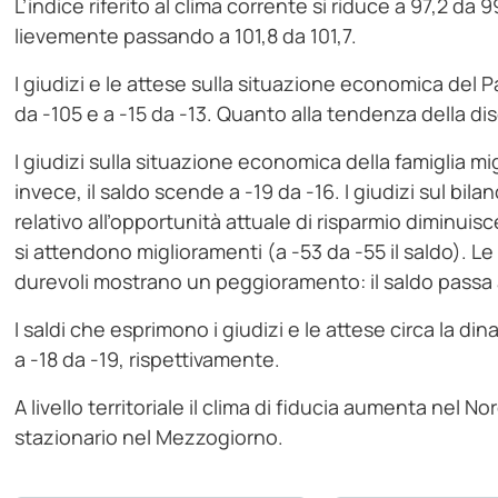
L’indice riferito al clima corrente si riduce a 97,2 da
lievemente passando a 101,8 da 101,7.
I giudizi e le attese sulla situazione economica del P
da -105 e a -15 da -13. Quanto alla tendenza della di
I giudizi sulla situazione economica della famiglia mig
invece, il saldo scende a -19 da -16. I giudizi sul bilan
relativo all’opportunità attuale di risparmio diminuisc
si attendono miglioramenti (a -53 da -55 il saldo). Le
durevoli mostrano un peggioramento: il saldo passa 
I saldi che esprimono i giudizi e le attese circa la d
a -18 da -19, rispettivamente.
A livello territoriale il clima di fiducia aumenta nel 
stazionario nel Mezzogiorno.