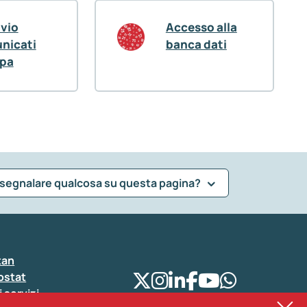
ivio
Accesso alla
nicati
banca dati
pa
 segnalare qualcosa su questa pagina?
tan
ostat
i servizi