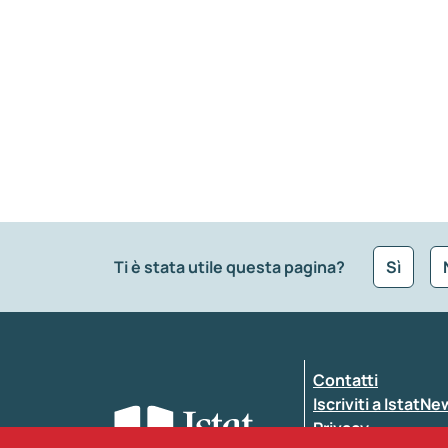
Ti è stata utile questa pagina?
Sì
Che tipo di commento vuoi lasciare?
*
Contatti
Inserisci il tuo commento
*
Iscriviti a IstatN
Privacy