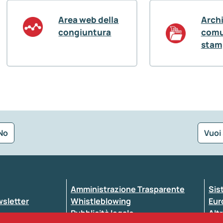
Area web della
Arch
congiuntura
comu
stam
No
Vuoi
Seleziona la tipologia della segnalazione
Amministrazione Trasparente
Sis
ewsletter
Whistleblowing
Eur
Pubblicità legale
Altr