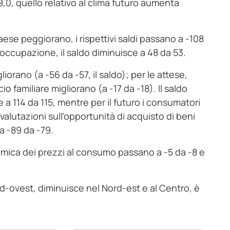
 99,0, quello relativo al clima futuro aumenta
aese peggiorano, i rispettivi saldi passano a -108
soccupazione, il saldo diminuisce a 48 da 53.
liorano (a -56 da -57, il saldo); per le attese,
cio familiare migliorano (a -17 da -18). Il saldo
e a 114 da 115, mentre per il futuro i consumatori
 valutazioni sull’opportunità di acquisto di beni
a -89 da -79.
inamica dei prezzi al consumo passano a -5 da -8 e
Nord-ovest, diminuisce nel Nord-est e al Centro, è