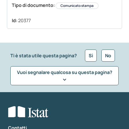
Tipo di documento:
Comunicato stampa
Id:
20377
Ti è stata utile questa pagina?
Sì
No
Vuoi segnalare qualcosa su questa pagina?
Che tipo di commento vuoi lasciare?
*
Seleziona la tipologia della segnalazione
Inserisci il tuo commento
*
Contatti