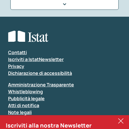
Che tipo di commento vuoi lasciare?
*
Seleziona la tipologia della segnalazione
Inserisci il tuo commento
*
Contatti
Iscriviti a IstatNewsletter
Privacy
Dichiarazione di accessibilità
Amministrazione Trasparente
Whistleblowing
Pubblicità legale
Atti di notifica
Note legali
Sistan
Iscriviti alla nostra Newsletter