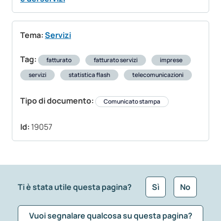
Tema:
Servizi
Tag:
fatturato
fatturato servizi
imprese
servizi
statistica flash
telecomunicazioni
Tipo di documento:
Comunicato stampa
Id:
19057
Ti è stata utile questa pagina?
Sì
No
Vuoi segnalare qualcosa su questa pagina?