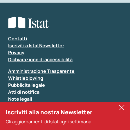
Che tipo di commento vuoi lasciare?
*
Seleziona la tipologia della segnalazione
Inserisci il tuo commento
*
Contatti
Iscriviti a IstatNewsletter
Privacy
Dichiarazione di accessibilità
Amministrazione Trasparente
Whistleblowing
Pubblicità legale
Atti di notifica
Note legali
Sistan
Iscriviti alla nostra Newsletter
Eurostat
*
Tutti i campi sono obbligatori
Gli aggiornamenti di Istat ogni settimana
Altri servizi
Si prega di non fornire dati di natura personale (ad