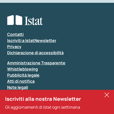
Che tipo di commento vuoi lasciare?
*
Seleziona la tipologia della segnalazione
Inserisci il tuo commento
*
Contatti
Iscriviti a IstatNewsletter
Privacy
Dichiarazione di accessibilità
Amministrazione Trasparente
Whistleblowing
Pubblicità legale
Atti di notifica
Note legali
Sistan
Iscriviti alla nostra Newsletter
Eurostat
*
Tutti i campi sono obbligatori
Gli aggiornamenti di Istat ogni settimana
Altri servizi
Si prega di non fornire dati di natura personale (ad