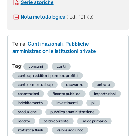
Serie storiche
Nota metodologica
(.pdf, 101 Kb)
Tema:
Conti nazionali
,
Pubbliche
amministrazioni e istituzioni private
Tag:
consumi
conti
conto ap reddito risparmio e profitti
conto trimestrale ap
disavanzo
entrate
esportazioni
finanza pubblica
importazioni
indebitamento
investimenti
pil
produzione
pubblica amministrazione
reddito
saldo corrente
saldo primario
statistica flash
valore aggiunto