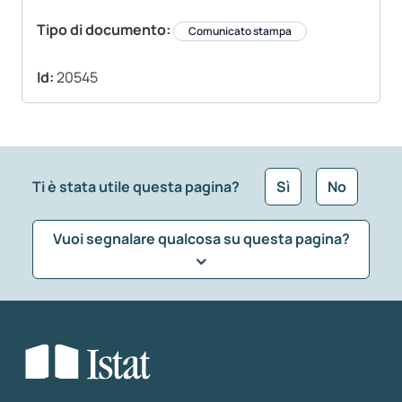
Tipo di documento:
Comunicato stampa
Id:
20545
Ti è stata utile questa pagina?
Sì
No
Vuoi segnalare qualcosa su questa pagina?
Che tipo di commento vuoi lasciare?
*
Seleziona la tipologia della segnalazione