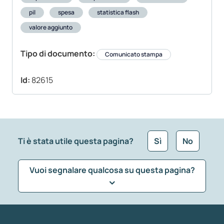
pil
spesa
statistica flash
valore aggiunto
Tipo di documento:
Comunicato stampa
Id:
82615
Ti è stata utile questa pagina?
Sì
No
Vuoi segnalare qualcosa su questa pagina?
Che tipo di commento vuoi lasciare?
*