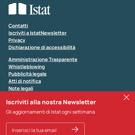
Seleziona la tipologia della segnalazione
Inserisci il tuo commento
*
Contatti
Iscriviti a IstatNewsletter
Privacy
Dichiarazione di accessibilità
Amministrazione Trasparente
Whistleblowing
Pubblicità legale
Atti di notifica
Note legali
Sistan
Iscriviti alla nostra Newsletter
Eurostat
*
Tutti i campi sono obbligatori
Gli aggiornamenti di Istat ogni settimana
Altri servizi
Si prega di non fornire dati di natura personale (ad
esempio dati di contatto). Per ogni altra comunicazione
e per richiedere dati, pubblicazioni, file di microdati,