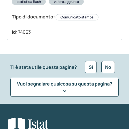
statistica flash
valore aggiunto
Tipo di documento:
Comunicato stampa
Id:
74023
Ti è stata utile questa pagina?
Sì
No
Vuoi segnalare qualcosa su questa pagina?
Che tipo di commento vuoi lasciare?
*
Seleziona la tipologia della segnalazione