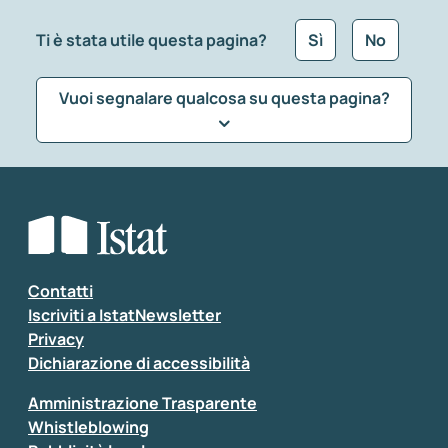
Ti è stata utile questa pagina?
Sì
No
Vuoi segnalare qualcosa su questa pagina?
Che tipo di commento vuoi lasciare?
*
Seleziona la tipologia della segnalazione
Inserisci il tuo commento
*
Contatti
Iscriviti a IstatNewsletter
Privacy
Dichiarazione di accessibilità
Amministrazione Trasparente
Whistleblowing