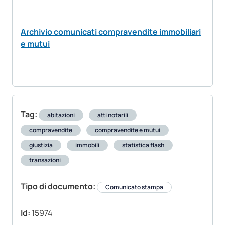
Archivio comunicati compravendite immobiliari
e mutui
Tag:
abitazioni
atti notarili
compravendite
compravendite e mutui
giustizia
immobili
statistica flash
transazioni
Tipo di documento:
Comunicato stampa
Id:
15974