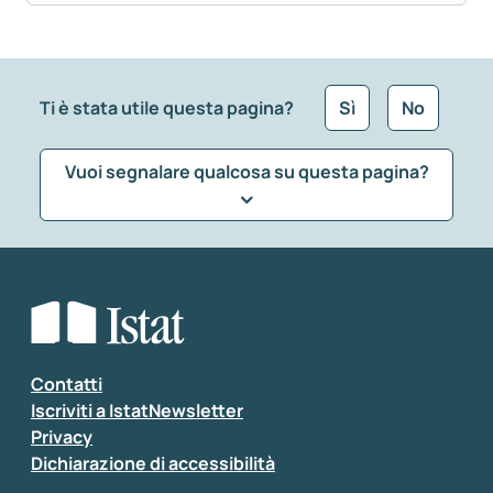
Ti è stata utile questa pagina?
Sì
No
Vuoi segnalare qualcosa su questa pagina?
Che tipo di commento vuoi lasciare?
*
Seleziona la tipologia della segnalazione
Inserisci il tuo commento
*
Contatti
Iscriviti a IstatNewsletter
Privacy
Dichiarazione di accessibilità