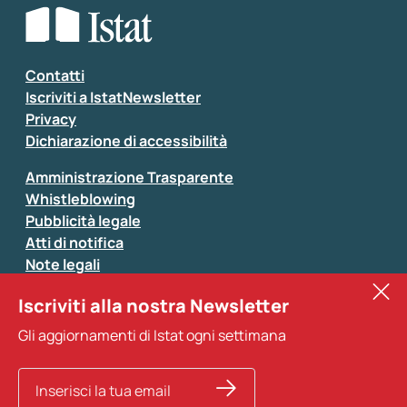
Seleziona la tipologia della segnalazione
Inserisci il tuo commento
*
Contatti
Iscriviti a IstatNewsletter
Privacy
Dichiarazione di accessibilità
Amministrazione Trasparente
Whistleblowing
Pubblicità legale
Atti di notifica
Note legali
Sistan
Iscriviti alla nostra Newsletter
Eurostat
*
Tutti i campi sono obbligatori
Gli aggiornamenti di Istat ogni settimana
Altri servizi
Si prega di non fornire dati di natura personale (ad
esempio dati di contatto). Per ogni altra comunicazione
e per richiedere dati, pubblicazioni, file di microdati,