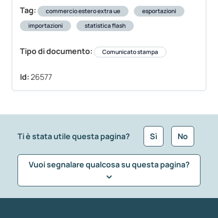
Tag:
commercio estero extra ue
esportazioni
importazioni
statistica flash
Tipo di documento:
Comunicato stampa
Id:
26577
Ti è stata utile questa pagina?
Sì
No
Vuoi segnalare qualcosa su questa pagina?
Che tipo di commento vuoi lasciare?
*