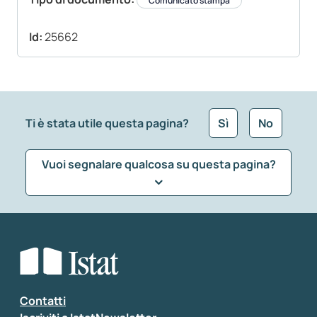
Comunicato stampa
Id:
25662
Ti è stata utile questa pagina?
Sì
No
Vuoi segnalare qualcosa su questa pagina?
Che tipo di commento vuoi lasciare?
*
Seleziona la tipologia della segnalazione
Inserisci il tuo commento
*
Contatti