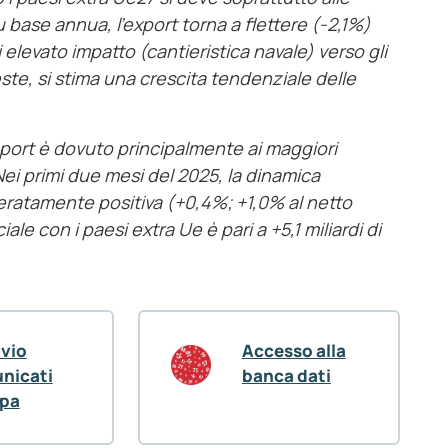
 base annua, l’export torna a flettere (-2,1%)
elevato impatto (cantieristica navale) verso gli
ueste, si stima una crescita tendenziale delle
mport è dovuto principalmente ai maggiori
Nei primi due mesi del 2025, la dinamica
deratamente positiva (+0,4%; +1,0% al netto
le con i paesi extra Ue è pari a +5,1 miliardi di
ivio
Accesso alla
nicati
banca dati
pa