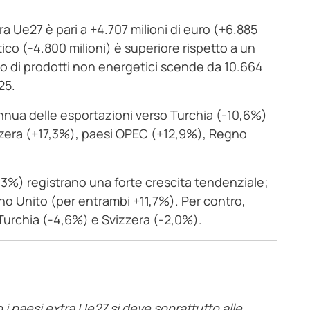
a Ue27 è pari a +4.707 milioni di euro (+6.885
tico (-4.800 milioni) è superiore rispetto a un
bio di prodotti non energetici scende da 10.664
25.
annua delle esportazioni verso Turchia (-10,6%)
izzera (+17,3%), paesi OPEC (+12,9%), Regno
3%) registrano una forte crescita tendenziale;
o Unito (per entrambi +11,7%). Per contro,
 Turchia (-4,6%) e Svizzera (-2,0%).
 i paesi extra Ue27 si deve soprattutto alle