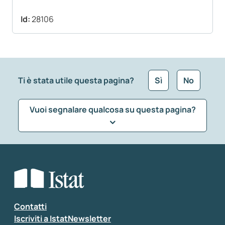
Id:
28106
Ti è stata utile questa pagina?
Sì
No
Vuoi segnalare qualcosa su questa pagina?
Che tipo di commento vuoi lasciare?
*
Seleziona la tipologia della segnalazione
Inserisci il tuo commento
*
Contatti
Iscriviti a IstatNewsletter