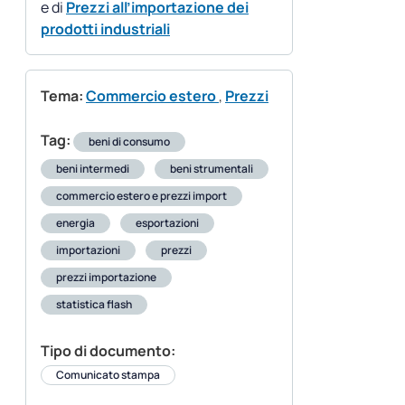
e di
Prezzi all’importazione dei
prodotti industriali
Tema:
Commercio estero
,
Prezzi
Tag:
beni di consumo
beni intermedi
beni strumentali
commercio estero e prezzi import
energia
esportazioni
importazioni
prezzi
prezzi importazione
statistica flash
Tipo di documento:
Comunicato stampa