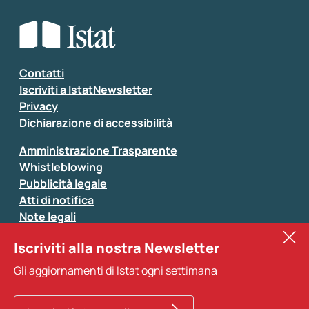
Che tipo di commento vuoi lasciare?
*
Seleziona la tipologia della segnalazione
Inserisci il tuo commento
*
Contatti
Iscriviti a IstatNewsletter
Privacy
Dichiarazione di accessibilità
Amministrazione Trasparente
Whistleblowing
Pubblicità legale
Atti di notifica
Note legali
Sistan
Iscriviti alla nostra Newsletter
Eurostat
*
Tutti i campi sono obbligatori
Gli aggiornamenti di Istat ogni settimana
Altri servizi
Si prega di non fornire dati di natura personale (ad
esempio dati di contatto). Per ogni altra comunicazione