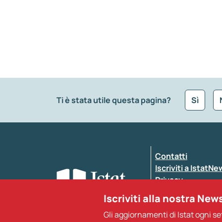
Ti è stata utile questa pagina?
Sì
Che tipo di commento vuoi lasciare?
*
Contatti
Inserisci il tuo commento
*
Iscriviti a IstatN
Privacy
Dichiarazione di a
Iscriviti alla nostra New
Gli aggiornamenti di Istat ogni s