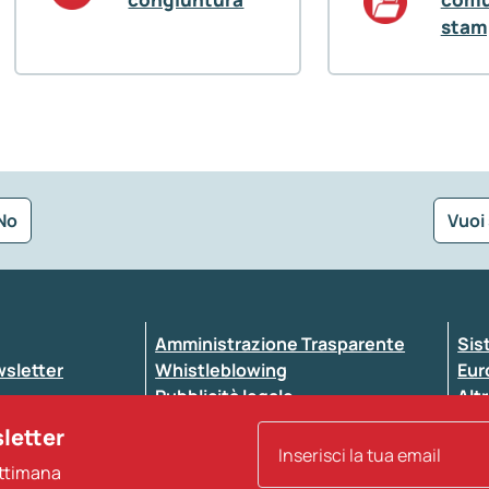
stam
No
Vuoi
Seleziona la tipologia della segnalazione
Amministrazione Trasparente
Sis
ewsletter
Whistleblowing
Eur
Pubblicità legale
Altr
ccessibilità
Atti di notifica
sletter
Note legali
ettimana