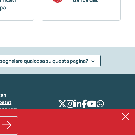
pa
 segnalare qualcosa su questa pagina?
tan
ostat
i servizi