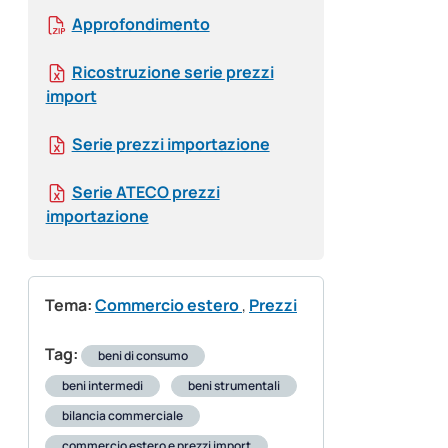
Approfondimento
Ricostruzione serie prezzi
import
Serie prezzi importazione
Serie ATECO prezzi
importazione
Tema:
Commercio estero
,
Prezzi
Tag:
beni di consumo
beni intermedi
beni strumentali
bilancia commerciale
commercio estero e prezzi import