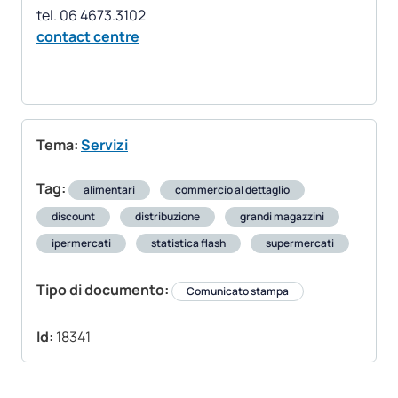
contact centre
Tema:
Servizi
Tag:
alimentari
commercio al dettaglio
discount
distribuzione
grandi magazzini
ipermercati
statistica flash
supermercati
Tipo di documento:
Comunicato stampa
Id:
18341