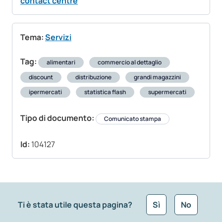
contact centre
Tema:
Servizi
Tag:
alimentari
commercio al dettaglio
discount
distribuzione
grandi magazzini
ipermercati
statistica flash
supermercati
Tipo di documento:
Comunicato stampa
Id:
104127
Ti è stata utile questa pagina?
Sì
No