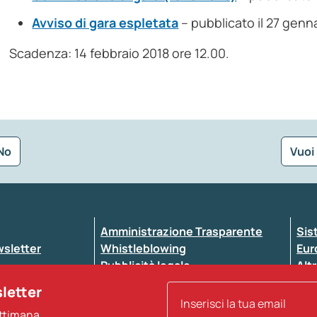
Avviso di gara espletata
– pubblicato il 27 genn
Scadenza: 14 febbraio 2018 ore 12.00.
No
Vuoi
Seleziona la tipologia della segnalazione
Amministrazione Trasparente
Sis
ewsletter
Whistleblowing
Eur
Pubblicità legale
Altr
ccessibilità
Atti di notifica
sletter
Note legali
ettimana