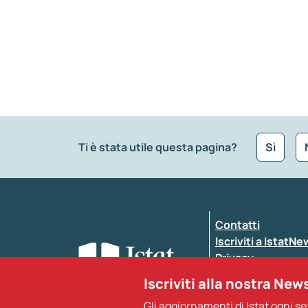
Ti è stata utile questa pagina?
Sì
Che tipo di commento vuoi lasciare?
*
Contatti
Inserisci il tuo commento
*
Iscriviti a IstatN
Privacy
Dichiarazione di a
Iscriviti alla nostra New
Gli aggiornamenti di Istat ogni s