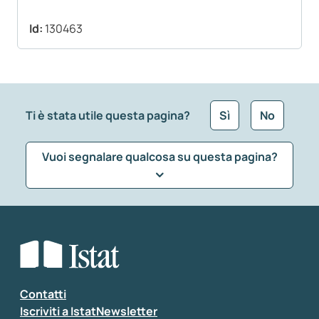
Id:
130463
Ti è stata utile questa pagina?
Sì
No
Vuoi segnalare qualcosa su questa pagina?
Che tipo di commento vuoi lasciare?
*
Seleziona la tipologia della segnalazione
Inserisci il tuo commento
*
Contatti
Iscriviti a IstatNewsletter