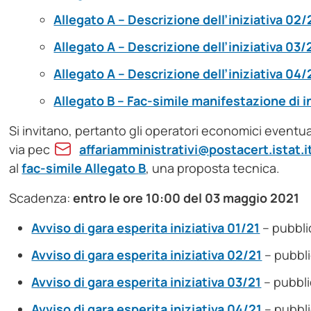
Allegato A – Descrizione dell’iniziativa 02/
Allegato A – Descrizione dell’iniziativa 03/
Allegato A – Descrizione dell’iniziativa 04/
Allegato B – Fac-simile manifestazione di 
Si invitano, pertanto gli operatori economici eventu
via pec
affariamministrativi@postacert.istat.i
al
fac-simile Allegato B
, una proposta tecnica.
Scadenza:
entro le ore 10:00 del 03 maggio 2021
Avviso di gara esperita iniziativa 01/21
– pubbli
Avviso di gara esperita iniziativa 02/21
– pubbli
Avviso di gara esperita iniziativa 03/21
– pubbli
Avviso di gara esperita iniziativa 04/21
– pubbli