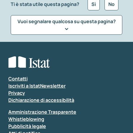
Ti è stata utile questa pagina?
Sì
No
Vuoi segnalare qualcosa su questa pagina?
Che tipo di commento vuoi lasciare?
*
Seleziona la tipologia della segnalazione
Inserisci il tuo commento
*
Contatti
Iscriviti a IstatNewsletter
Privacy
Dichiarazione di accessibilità
Amministrazione Trasparente
Whistleblowing
Pubblicità legale