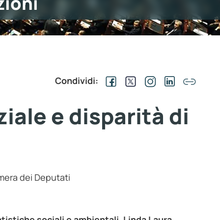
zioni
Condividi:
ale e disparità di
mera dei Deputati
tistiche sociali e ambientali, Linda Laura