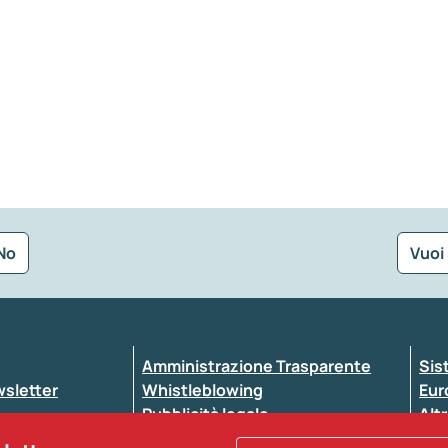
No
Vuoi
Seleziona la tipologia della segnalazione
Amministrazione Trasparente
Sis
ewsletter
Whistleblowing
Eur
Pubblicità legale
Altr
ccessibilità
Atti di notifica