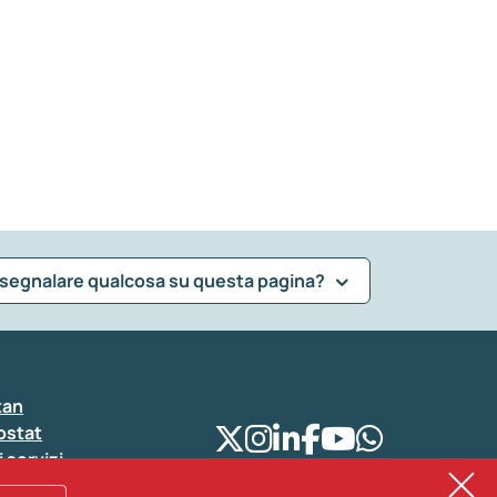
 segnalare qualcosa su questa pagina?
tan
ostat
i servizi