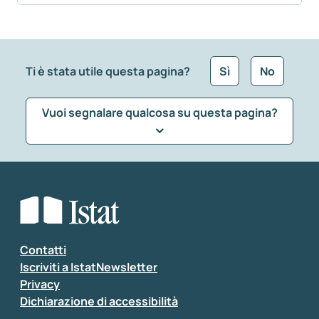
Ti è stata utile questa pagina?
Sì
No
Vuoi segnalare qualcosa su questa pagina?
Che tipo di commento vuoi lasciare?
*
Seleziona la tipologia della segnalazione
Inserisci il tuo commento
*
Contatti
Iscriviti a IstatNewsletter
Privacy
Dichiarazione di accessibilità