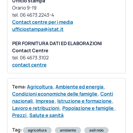
Ufficio stampa
Orario 9-19
Contact centre per i media
ufficiostampa@istat.it
PER FORNITURA DATI ED ELABORAZIONI
Contact Centre
contact centre
Tema:
Agricoltura
,
Ambiente ed energia
,
Condizioni economiche delle famiglie
,
Conti
nazionali
,
Imprese
,
Istruzione e formazione
,
Lavoro e retribuzioni
,
Popolazione e famiglie
,
Prezzi
,
Salute e sanità
Tag:
agricoltura
ambiente
asili nido