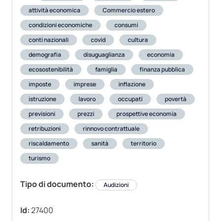
attività economica
Commercio estero
condizioni economiche
consumi
conti nazionali
covid
cultura
demografia
disuguaglianza
economia
ecosostenibilità
famiglia
finanza pubblica
imposte
imprese
inflazione
istruzione
lavoro
occupati
povertà
previsioni
prezzi
prospettive economia
retribuzioni
rinnovo contrattuale
riscaldamento
sanità
territorio
turismo
Tipo di documento:
Audizioni
Id:
27400