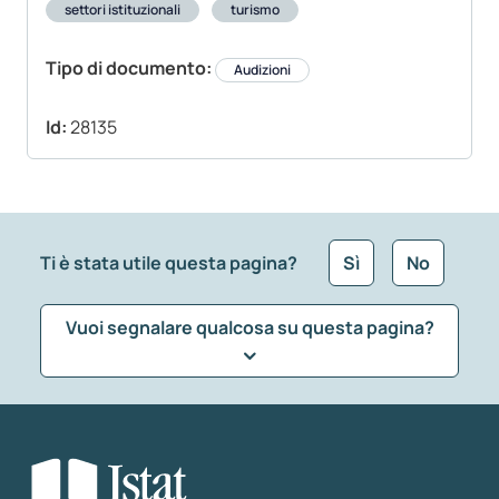
settori istituzionali
turismo
Tipo di documento:
Audizioni
Id:
28135
Ti è stata utile questa pagina?
Sì
No
Vuoi segnalare qualcosa su questa pagina?
Che tipo di commento vuoi lasciare?
*
Seleziona la tipologia della segnalazione