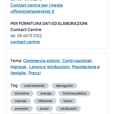
Contact centre per i media
ufficiostampa@istat.it
PER FORNITURA DATI ED ELABORAZIONI
Contact Centre
contact centre
Tema:
Commercio estero
,
Conti nazionali
,
Imprese
,
Lavoro e retribuzioni
,
Popolazione e
famiglie
,
Prezzi
Tag:
conti nazionali
demografia
economia
energia
finanza pubblica
imprese
inflazione
lavoro
previsioni
prezzi
retribuzioni