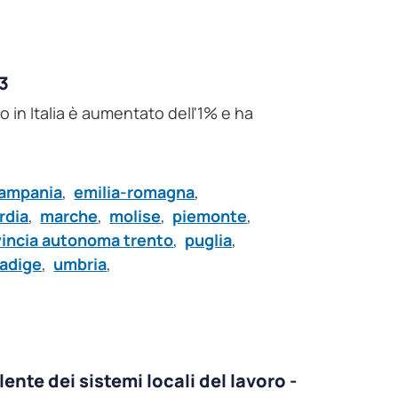
23
o in Italia è aumentato dell'1% e ha
ampania
,
emilia-romagna
,
rdia
,
marche
,
molise
,
piemonte
,
vincia autonoma trento
,
puglia
,
 adige
,
umbria
,
ente dei sistemi locali del lavoro -