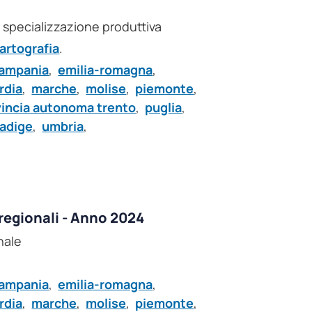
er specializzazione produttiva
cartografia
.
ampania
,
emilia-romagna
,
rdia
,
marche
,
molise
,
piemonte
,
vincia autonoma trento
,
puglia
,
 adige
,
umbria
,
regionali - Anno 2024
onale
ampania
,
emilia-romagna
,
rdia
,
marche
,
molise
,
piemonte
,