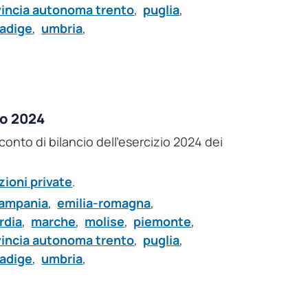
vincia autonoma trento
,
puglia
,
 adige
,
umbria
,
no 2024
l conto di bilancio dell'esercizio 2024 dei
zioni private
.
ampania
,
emilia-romagna
,
rdia
,
marche
,
molise
,
piemonte
,
vincia autonoma trento
,
puglia
,
 adige
,
umbria
,