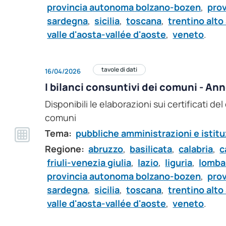
provincia autonoma bolzano-bozen
,
pro
sardegna
,
sicilia
,
toscana
,
trentino alto
valle d'aosta-vallée d'aoste
,
veneto
.
tavole di dati
16/04/2026
I bilanci consuntivi dei comuni - An
Disponibili le elaborazioni sui certificati de
comuni
Tema:
pubbliche amministrazioni e istitu
Regione:
abruzzo
,
basilicata
,
calabria
,
c
friuli-venezia giulia
,
lazio
,
liguria
,
lomba
provincia autonoma bolzano-bozen
,
pro
sardegna
,
sicilia
,
toscana
,
trentino alto
valle d'aosta-vallée d'aoste
,
veneto
.