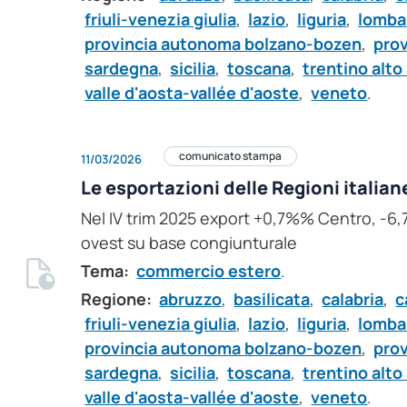
friuli-venezia giulia
,
lazio
,
liguria
,
lomba
provincia autonoma bolzano-bozen
,
pro
sardegna
,
sicilia
,
toscana
,
trentino alto
valle d'aosta-vallée d'aoste
,
veneto
.
comunicato stampa
11/03/2026
Le esportazioni delle Regioni italian
Nel IV trim 2025 export +0,7%% Centro, -6,
ovest su base congiunturale
Tema:
commercio estero
.
Regione:
abruzzo
,
basilicata
,
calabria
,
c
friuli-venezia giulia
,
lazio
,
liguria
,
lomba
provincia autonoma bolzano-bozen
,
pro
sardegna
,
sicilia
,
toscana
,
trentino alto
valle d'aosta-vallée d'aoste
,
veneto
.