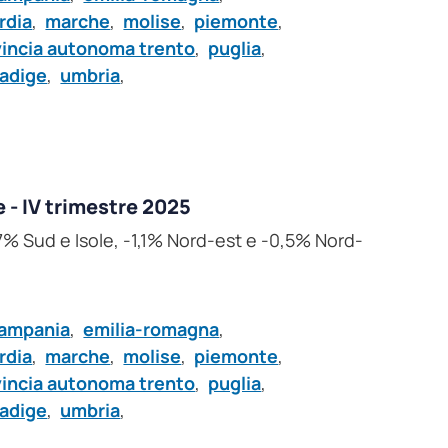
rdia
,
marche
,
molise
,
piemonte
,
vincia autonoma trento
,
puglia
,
 adige
,
umbria
,
e - IV trimestre 2025
7% Sud e Isole, -1,1% Nord-est e -0,5% Nord-
ampania
,
emilia-romagna
,
rdia
,
marche
,
molise
,
piemonte
,
vincia autonoma trento
,
puglia
,
 adige
,
umbria
,