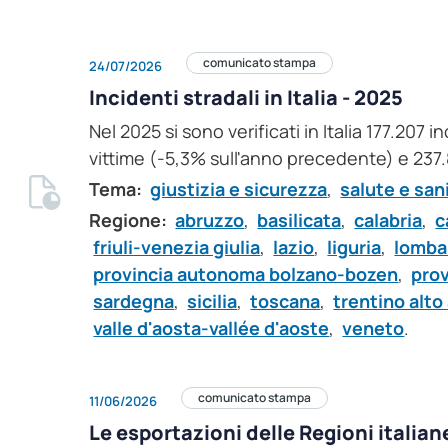
comunicato stampa
24/07/2026
Incidenti stradali in Italia - 2025
Nel 2025 si sono verificati in Italia 177.207 
vittime (-5,3% sull'anno precedente) e 237.
Tema:
giustizia e sicurezza
,
salute e san
Regione:
abruzzo
,
basilicata
,
calabria
,
c
friuli-venezia giulia
,
lazio
,
liguria
,
lomba
provincia autonoma bolzano-bozen
,
pro
sardegna
,
sicilia
,
toscana
,
trentino alto
valle d'aosta-vallée d'aoste
,
veneto
.
comunicato stampa
11/06/2026
Le esportazioni delle Regioni italiane