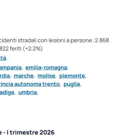
incidenti stradali con lesioni a persone: 2.868
822 feriti (+2,2%)
ità
.
ampania
,
emilia-romagna
,
rdia
,
marche
,
molise
,
piemonte
,
vincia autonoma trento
,
puglia
,
 adige
,
umbria
,
 - I trimestre 2026