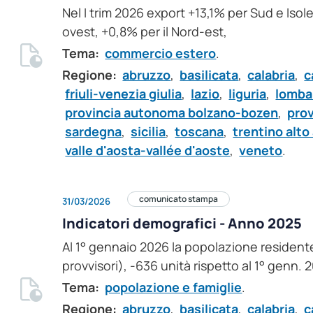
Nel I trim 2026 export +13,1% per Sud e Isole
ovest, +0,8% per il Nord-est,
Tema:
commercio estero
.
Regione:
abruzzo
,
basilicata
,
calabria
,
c
friuli-venezia giulia
,
lazio
,
liguria
,
lomba
provincia autonoma bolzano-bozen
,
pro
sardegna
,
sicilia
,
toscana
,
trentino alto
valle d'aosta-vallée d'aoste
,
veneto
.
comunicato stampa
31/03/2026
Indicatori demografici - Anno 2025
Al 1° gennaio 2026 la popolazione residente 
provvisori), -636 unità rispetto al 1° genn. 
Tema:
popolazione e famiglie
.
Regione:
abruzzo
,
basilicata
,
calabria
,
c