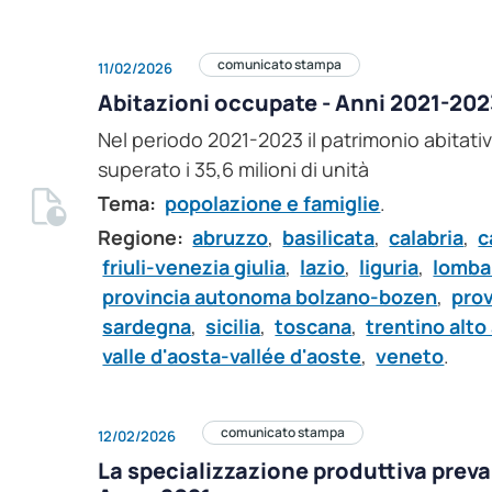
comunicato stampa
11/02/2026
Abitazioni occupate - Anni 2021-20
Nel periodo 2021-2023 il patrimonio abitativ
superato i 35,6 milioni di unità
Tema:
popolazione e famiglie
.
Regione:
abruzzo
,
basilicata
,
calabria
,
c
friuli-venezia giulia
,
lazio
,
liguria
,
lomba
provincia autonoma bolzano-bozen
,
pro
sardegna
,
sicilia
,
toscana
,
trentino alto
valle d'aosta-vallée d'aoste
,
veneto
.
comunicato stampa
12/02/2026
La specializzazione produttiva preval