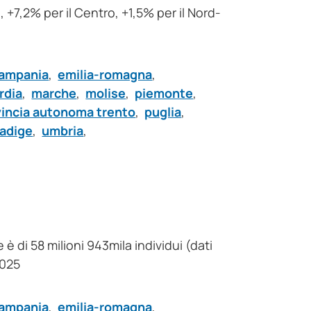
, +7,2% per il Centro, +1,5% per il Nord-
ampania
,
emilia-romagna
,
rdia
,
marche
,
molise
,
piemonte
,
vincia autonoma trento
,
puglia
,
 adige
,
umbria
,
è di 58 milioni 943mila individui (dati
2025
ampania
,
emilia-romagna
,