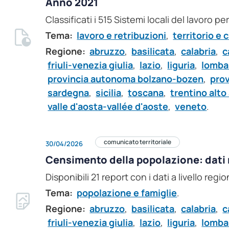
Anno 2021
Classificati i 515 Sistemi locali del lavoro p
Tema:
lavoro e retribuzioni
,
territorio e 
Regione:
abruzzo
,
basilicata
,
calabria
,
c
friuli-venezia giulia
,
lazio
,
liguria
,
lomba
provincia autonoma bolzano-bozen
,
pro
sardegna
,
sicilia
,
toscana
,
trentino alto
valle d'aosta-vallée d'aoste
,
veneto
.
comunicato territoriale
30/04/2026
Censimento della popolazione: dati 
Disponibili 21 report con i dati a livello regi
Tema:
popolazione e famiglie
.
Regione:
abruzzo
,
basilicata
,
calabria
,
c
friuli-venezia giulia
,
lazio
,
liguria
,
lomba