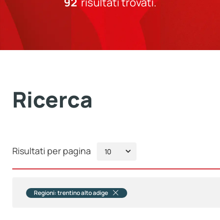
92
risultati trovati.
Ricerca
Risultati per pagina
Regioni: trentino alto adige