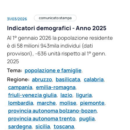
comunicato stampa
31/03/2026
Indicatori demografici - Anno 2025
Al 1° gennaio 2026 la popolazione residente
è di 58 milioni 943mila individui (dati
provvisori), -636 unità rispetto al 1° genn.
2025
Tema:
popolazione e famiglie
.
Regione:
abruzzo
,
basilicata
,
calabria
,
campania
,
emilia-romagna
,
friuli-venezia giulia
,
lazio
,
liguria
,
lombardia
,
marche
,
molise
,
piemonte
,
provincia autonoma bolzano-bozen
,
provincia autonoma trento
,
puglia
,
sardegna
,
sicilia
,
toscana
,