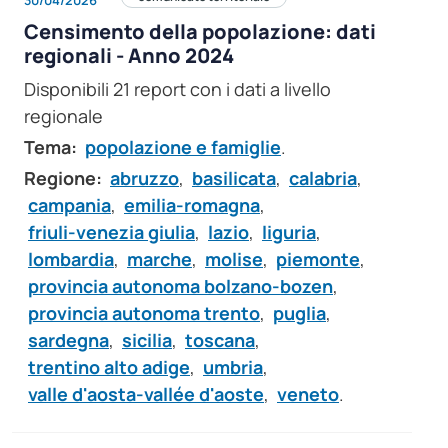
Censimento della popolazione: dati
regionali - Anno 2024
Disponibili 21 report con i dati a livello
regionale
Tema:
popolazione e famiglie
.
Regione:
abruzzo
,
basilicata
,
calabria
,
campania
,
emilia-romagna
,
friuli-venezia giulia
,
lazio
,
liguria
,
lombardia
,
marche
,
molise
,
piemonte
,
provincia autonoma bolzano-bozen
,
provincia autonoma trento
,
puglia
,
sardegna
,
sicilia
,
toscana
,
trentino alto adige
,
umbria
,
valle d'aosta-vallée d'aoste
,
veneto
.