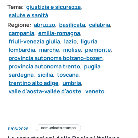
Tema:
giustizia e sicurezza
,
salute e sanità
.
Regione:
abruzzo
,
basilicata
,
calabria
,
campania
,
emilia-romagna
,
friuli-venezia giulia
,
lazio
,
liguria
,
lombardia
,
marche
,
molise
,
piemonte
,
provincia autonoma bolzano-bozen
,
provincia autonoma trento
,
puglia
,
sardegna
,
sicilia
,
toscana
,
trentino alto adige
,
umbria
,
valle d'aosta-vallée d'aoste
,
veneto
.
comunicato stampa
11/06/2026