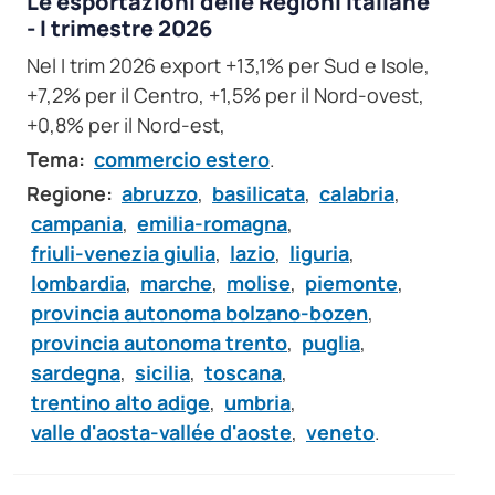
Le esportazioni delle Regioni italiane
- I trimestre 2026
Nel I trim 2026 export +13,1% per Sud e Isole,
+7,2% per il Centro, +1,5% per il Nord-ovest,
+0,8% per il Nord-est,
Tema:
commercio estero
.
Regione:
abruzzo
,
basilicata
,
calabria
,
campania
,
emilia-romagna
,
friuli-venezia giulia
,
lazio
,
liguria
,
lombardia
,
marche
,
molise
,
piemonte
,
provincia autonoma bolzano-bozen
,
provincia autonoma trento
,
puglia
,
sardegna
,
sicilia
,
toscana
,
trentino alto adige
,
umbria
,
valle d'aosta-vallée d'aoste
,
veneto
.