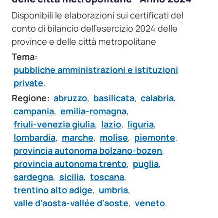
Disponibili le elaborazioni sui certificati del
conto di bilancio dell'esercizio 2024 delle
province e delle città metropolitane
Tema:
pubbliche amministrazioni e istituzioni
private
.
Regione:
abruzzo
,
basilicata
,
calabria
,
campania
,
emilia-romagna
,
friuli-venezia giulia
,
lazio
,
liguria
,
lombardia
,
marche
,
molise
,
piemonte
,
provincia autonoma bolzano-bozen
,
provincia autonoma trento
,
puglia
,
sardegna
,
sicilia
,
toscana
,
trentino alto adige
,
umbria
,
valle d'aosta-vallée d'aoste
,
veneto
.