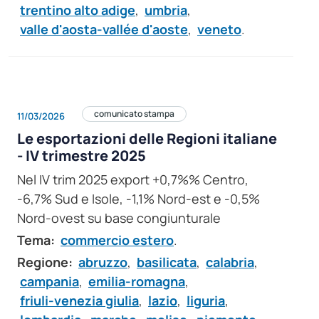
trentino alto adige
,
umbria
,
valle d'aosta-vallée d'aoste
,
veneto
.
comunicato stampa
11/03/2026
Le esportazioni delle Regioni italiane
- IV trimestre 2025
Nel IV trim 2025 export +0,7%% Centro,
-6,7% Sud e Isole, -1,1% Nord-est e -0,5%
Nord-ovest su base congiunturale
Tema:
commercio estero
.
Regione:
abruzzo
,
basilicata
,
calabria
,
campania
,
emilia-romagna
,
friuli-venezia giulia
,
lazio
,
liguria
,