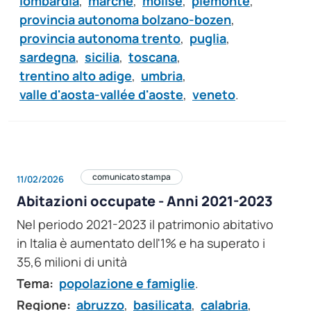
lombardia
,
marche
,
molise
,
piemonte
,
provincia autonoma bolzano-bozen
,
provincia autonoma trento
,
puglia
,
sardegna
,
sicilia
,
toscana
,
trentino alto adige
,
umbria
,
valle d'aosta-vallée d'aoste
,
veneto
.
comunicato stampa
11/02/2026
Abitazioni occupate - Anni 2021-2023
Nel periodo 2021-2023 il patrimonio abitativo
in Italia è aumentato dell'1% e ha superato i
35,6 milioni di unità
Tema:
popolazione e famiglie
.
Regione:
abruzzo
,
basilicata
,
calabria
,