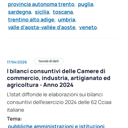
provincia autonoma trento
,
puglia
,
sardegna
,
sicilia
,
toscana
,
trentino alto adige
,
umbria
,
valle d'aosta-vallée d'aoste
,
veneto
.
tavole di dati
17/04/2026
I bilanci consuntivi delle Camere di
commercio, industria, artigianato ed
agricoltura - Anno 2024
L'Istat diffonde le elaborazioni sui bilanci
consuntivi dell'esercizio 2024 delle 62 Cciaa
italiane
Tema:
pubbliche amministrazioni e istituzioni