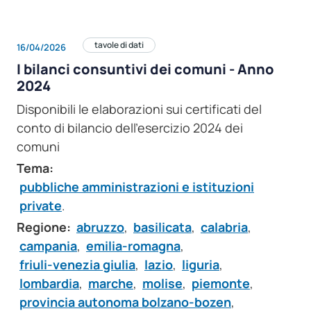
tavole di dati
16/04/2026
I bilanci consuntivi dei comuni - Anno
2024
Disponibili le elaborazioni sui certificati del
conto di bilancio dell'esercizio 2024 dei
comuni
Tema:
pubbliche amministrazioni e istituzioni
private
.
Regione:
abruzzo
,
basilicata
,
calabria
,
campania
,
emilia-romagna
,
friuli-venezia giulia
,
lazio
,
liguria
,
lombardia
,
marche
,
molise
,
piemonte
,
provincia autonoma bolzano-bozen
,