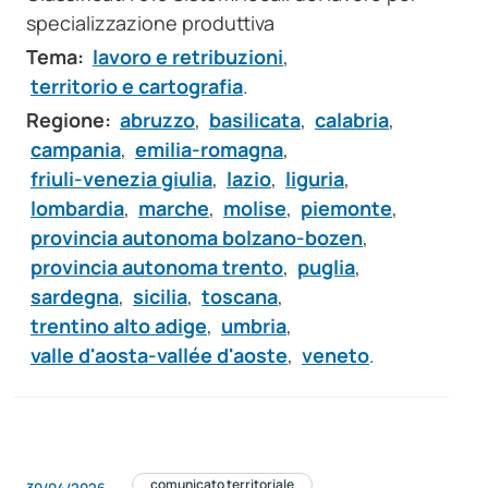
specializzazione produttiva
Tema:
lavoro e retribuzioni
,
territorio e cartografia
.
Regione:
abruzzo
,
basilicata
,
calabria
,
campania
,
emilia-romagna
,
friuli-venezia giulia
,
lazio
,
liguria
,
lombardia
,
marche
,
molise
,
piemonte
,
provincia autonoma bolzano-bozen
,
provincia autonoma trento
,
puglia
,
sardegna
,
sicilia
,
toscana
,
trentino alto adige
,
umbria
,
valle d'aosta-vallée d'aoste
,
veneto
.
comunicato territoriale
30/04/2026