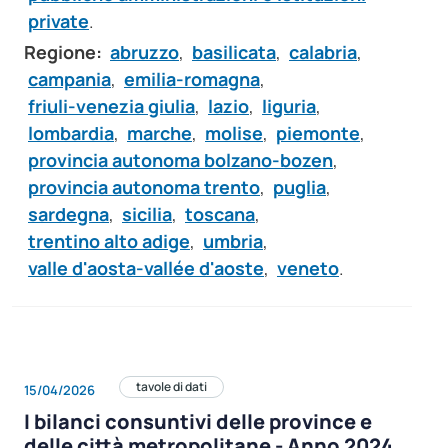
private
.
Regione:
abruzzo
,
basilicata
,
calabria
,
campania
,
emilia-romagna
,
friuli-venezia giulia
,
lazio
,
liguria
,
lombardia
,
marche
,
molise
,
piemonte
,
provincia autonoma bolzano-bozen
,
provincia autonoma trento
,
puglia
,
sardegna
,
sicilia
,
toscana
,
trentino alto adige
,
umbria
,
valle d'aosta-vallée d'aoste
,
veneto
.
tavole di dati
15/04/2026
I bilanci consuntivi delle province e
delle città metropolitane - Anno 2024