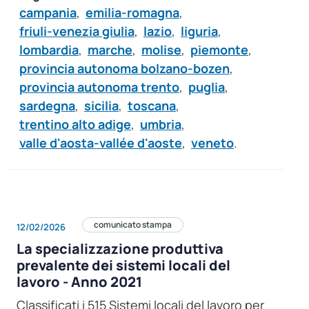
campania
,
emilia-romagna
,
friuli-venezia giulia
,
lazio
,
liguria
,
lombardia
,
marche
,
molise
,
piemonte
,
provincia autonoma bolzano-bozen
,
provincia autonoma trento
,
puglia
,
sardegna
,
sicilia
,
toscana
,
trentino alto adige
,
umbria
,
valle d'aosta-vallée d'aoste
,
veneto
.
comunicato stampa
12/02/2026
La specializzazione produttiva
prevalente dei sistemi locali del
lavoro - Anno 2021
Classificati i 515 Sistemi locali del lavoro per