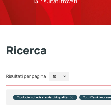
13
risultati trovati.
Ricerca
Risultati per pagina
Tipologie: scheda standard di qualità
Tutti i Temi: imprese