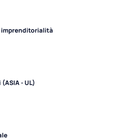
 imprenditorialità
i (ASIA - UL)
ale