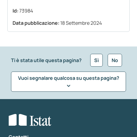
Id:
73984
Data pubblicazione:
18 Settembre 2024
Ti è stata utile questa pagina?
Sì
No
Vuoi segnalare qualcosa su questa pagina?
Che tipo di commento vuoi lasciare?
*
Seleziona la tipologia della segnalazione
Inserisci il tuo commento
*
Contatti