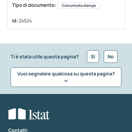
Tipo di documento:
Comunicato stampa
Id:
24524
Ti è stata utile questa pagina?
Sì
No
Vuoi segnalare qualcosa su questa pagina?
Che tipo di commento vuoi lasciare?
*
Seleziona la tipologia della segnalazione
Inserisci il tuo commento
*
Contatti