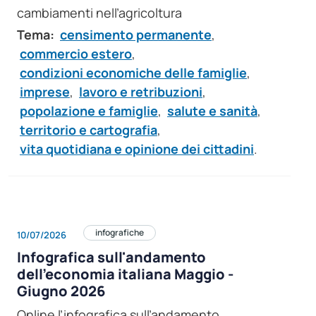
cambiamenti nell’agricoltura
Tema:
censimento permanente
,
commercio estero
,
condizioni economiche delle famiglie
,
imprese
,
lavoro e retribuzioni
,
popolazione e famiglie
,
salute e sanità
,
territorio e cartografia
,
vita quotidiana e opinione dei cittadini
.
infografiche
10/07/2026
Infografica sull'andamento
dell’economia italiana Maggio -
Giugno 2026
Online l’infografica sull’andamento