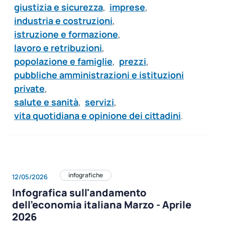
giustizia e sicurezza
,
imprese
,
industria e costruzioni
,
istruzione e formazione
,
lavoro e retribuzioni
,
popolazione e famiglie
,
prezzi
,
pubbliche amministrazioni e istituzioni
private
,
salute e sanità
,
servizi
,
vita quotidiana e opinione dei cittadini
.
infografiche
12/05/2026
Infografica sull'andamento
dell’economia italiana Marzo - Aprile
2026