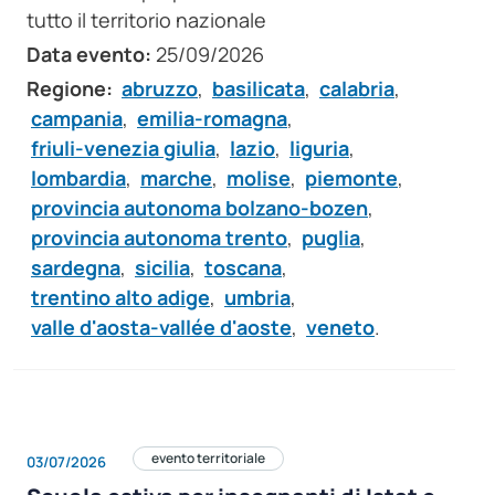
tutto il territorio nazionale
Data evento:
25/09/2026
Regione:
abruzzo
,
basilicata
,
calabria
,
campania
,
emilia-romagna
,
friuli-venezia giulia
,
lazio
,
liguria
,
lombardia
,
marche
,
molise
,
piemonte
,
provincia autonoma bolzano-bozen
,
provincia autonoma trento
,
puglia
,
sardegna
,
sicilia
,
toscana
,
trentino alto adige
,
umbria
,
valle d'aosta-vallée d'aoste
,
veneto
.
evento territoriale
03/07/2026