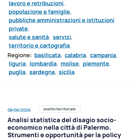
lavoro e retribuzioni
,
popolazione e famiglie
,
pubbliche amministrazioni e istituzioni
private
,
salute e sanità
,
servizi
,
territorio e cartografia
.
Regione:
basilicata
,
calabria
,
campania
,
liguria
,
lombardia
,
molise
,
piemonte
,
puglia
,
sardegna
,
sicilia
.
evento territoriale
08/06/2026
Analisi statistica del disagio socio-
economico nella città di Palermo.
Strumenti e opportunità per la policy