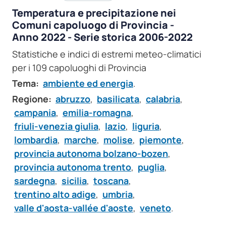
Temperatura e precipitazione nei
Comuni capoluogo di Provincia -
Anno 2022 - Serie storica 2006-2022
Statistiche e indici di estremi meteo-climatici
per i 109 capoluoghi di Provincia
Tema:
ambiente ed energia
.
Regione:
abruzzo
,
basilicata
,
calabria
,
campania
,
emilia-romagna
,
friuli-venezia giulia
,
lazio
,
liguria
,
lombardia
,
marche
,
molise
,
piemonte
,
provincia autonoma bolzano-bozen
,
provincia autonoma trento
,
puglia
,
sardegna
,
sicilia
,
toscana
,
trentino alto adige
,
umbria
,
valle d'aosta-vallée d'aoste
,
veneto
.