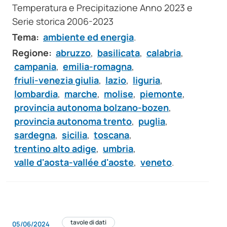
Temperatura e Precipitazione Anno 2023 e
Serie storica 2006-2023
Tema:
ambiente ed energia
.
Regione:
abruzzo
,
basilicata
,
calabria
,
campania
,
emilia-romagna
,
friuli-venezia giulia
,
lazio
,
liguria
,
lombardia
,
marche
,
molise
,
piemonte
,
provincia autonoma bolzano-bozen
,
provincia autonoma trento
,
puglia
,
sardegna
,
sicilia
,
toscana
,
trentino alto adige
,
umbria
,
valle d'aosta-vallée d'aoste
,
veneto
.
tavole di dati
05/06/2024